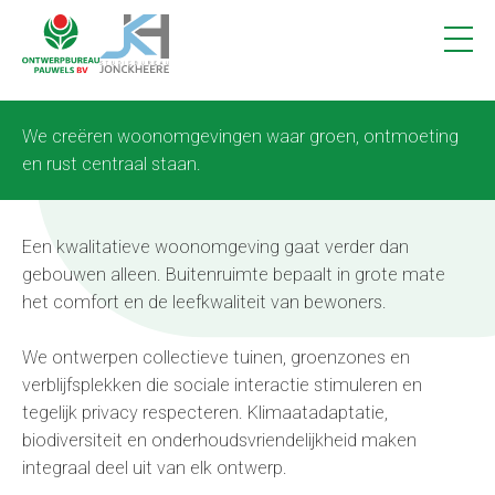
Projecten
1
Vacatures
Contact
We creëren woonomgevingen waar groen, ontmoeting
en rust centraal staan.
Een kwalitatieve woonomgeving gaat verder dan
gebouwen alleen. Buitenruimte bepaalt in grote mate
het comfort en de leefkwaliteit van bewoners.
We ontwerpen collectieve tuinen, groenzones en
verblijfsplekken die sociale interactie stimuleren en
tegelijk privacy respecteren. Klimaatadaptatie,
biodiversiteit en onderhoudsvriendelijkheid maken
integraal deel uit van elk ontwerp.