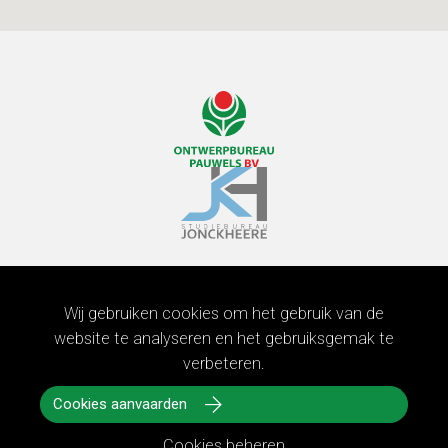
Contact
Wij gebruiken cookies om het gebruik van de
Tiensesteenweg 146, 3010 Leuven
website te analyseren en het gebruiksgemak te
verbeteren.
+32 16208901
Cookies aanvaarden
info@pauwelsontwerp.be
Cookies beheren