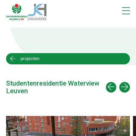
Projecten
1
Vacatures
Contact
projecten
Studentenresidentie Waterview
Leuven