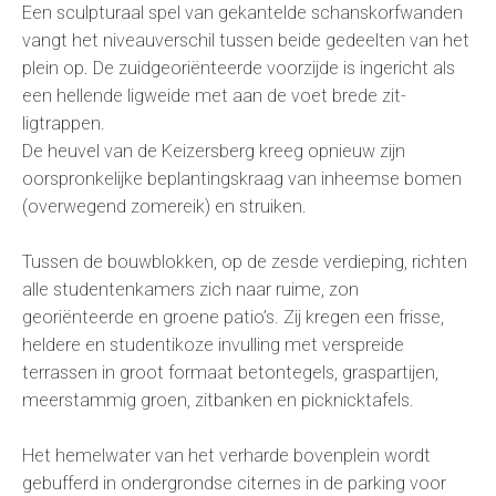
Een sculpturaal spel van gekantelde schanskorfwanden
vangt het niveauverschil tussen beide gedeelten van het
plein op. De zuidgeoriënteerde voorzijde is ingericht als
een hellende ligweide met aan de voet brede zit-
ligtrappen.
De heuvel van de Keizersberg kreeg opnieuw zijn
oorspronkelijke beplantingskraag van inheemse bomen
(overwegend zomereik) en struiken.
Tussen de bouwblokken, op de zesde verdieping, richten
alle studentenkamers zich naar ruime, zon
georiënteerde en groene patio’s. Zij kregen een frisse,
heldere en studentikoze invulling met verspreide
terrassen in groot formaat betontegels, graspartijen,
meerstammig groen, zitbanken en picknicktafels.
Het hemelwater van het verharde bovenplein wordt
gebufferd in ondergrondse citernes in de parking voor