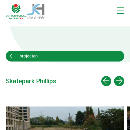
Projecten
1
Vacatures
Contact
projecten
Skatepark Phillips