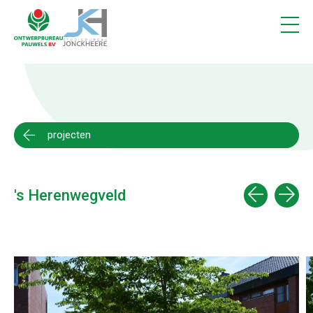
Projecten
1
Vacatures
Contact
projecten
's Herenwegveld