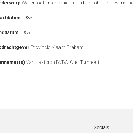
nderwerp
Waterdoetuin en kruidentuin bij ecohuis en eveneme
tartdatum
1988
inddatum
1989
pdrachtgever
Provincie Vlaam-Brabant
annemer(s)
Van Kasteren BVBA, Oud-Turnhout
Socials