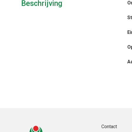
Beschrijving
O
S
E
O
A
Contact