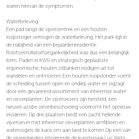
waren hiervan de symptomen.
Waterbeleving
Een pad langs de vijveromtrek en een houten
loopsteiger verhogen de waterbeleving. Het park ligt in
de nabijheid van een bejaardenresidentie.
Rolstoel/rollatortoegankelijkheid was dus een belangrijk
item. Paden in KWS en strategisch geplaatste
ergonomische, houten zitbanken nodigen uit tot
wandelen en ontmoeten.Een houten loopvlonder vormt
de scheiding tussen open en ondiep water en zigzagt
door een gevarieerd assortiment van inheemse water-
en oeverplanten. De vijveroevers zijn hersteld, een
nieuwe azobe oeverbeschoeiing voorkomt het opnieuw
eroderen. Op drie plaatsen biedt een zacht hellende
vijveroever met inheemse oeverplanten amfibieën en
watervogels de kans om aan land te komen.Op een van
de vijvereilandjes integreerde de kunstenaar Luc Wets