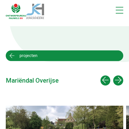
Projecten
1
Vacatures
Contact
projecten
Mariëndal Overijse