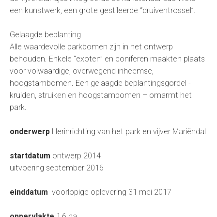
een kunstwerk, een grote gestileerde “druiventrossel”.
Gelaagde beplanting
Alle waardevolle parkbomen zijn in het ontwerp
behouden. Enkele “exoten” en coniferen maakten plaats
voor volwaardige, overwegend inheemse,
hoogstambomen. Een gelaagde beplantingsgordel -
kruiden, struiken en hoogstambomen – omarmt het
park.
onderwerp
Herinrichting van het park en vijver Mariëndal
startdatum
ontwerp 2014
uitvoering september 2016
einddatum
voorlopige oplevering 31 mei 2017
oppervlakte
1,6 ha